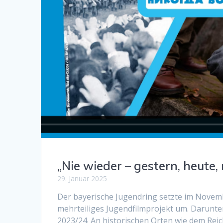
„Nie wieder – gestern, heute
29. Januar 2025
Der bayerische Jugendring setzte im Nove
mehrteiliges Jugendfilmprojekt um. Darunte
2023/24. An historischen Orten wie dem Re