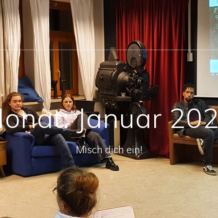
onat:
Januar 20
Misch dich ein!