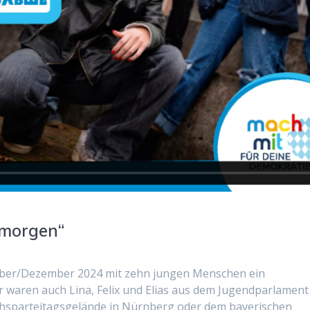
, morgen“
mber/Dezember 2024 mit zehn jungen Menschen ein
r waren auch Lina, Felix und Elias aus dem Jugendparlament
ichsparteitagsgelände in Nürnberg oder dem bayerischen