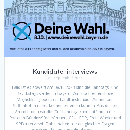
Kandidateninterviews
21. September 2023
Bald ist es soweit! Am 08.10.2023 sind die Landtags- und
Bezirkstagswahlen in Bayern. Wir möchten euch die
Möglichkeit geben, die Landtagskandidat*innen aus
Pfaffenhofen näher kennenlernen zu können! Aus diesem
Grund haben wir die fünf Landtagskandidat*innen der
Parteien Bündnis90/dieGrünen, CSU, FDP, Freie Wähler und
SPD interviewt. Dabei haben alle die gleichen Fragen
erhalten, da das Jugendparlament…