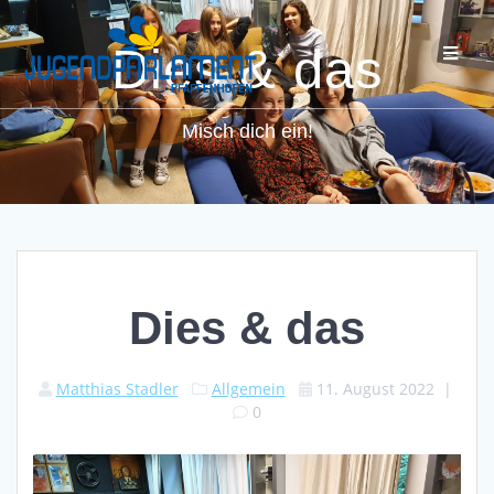
Dies & das
Misch dich ein!
Dies & das
Matthias Stadler
Allgemein
11. August 2022
|
0