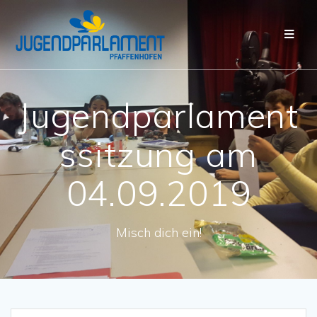
Jugendparlament
ssitzung am
04.09.2019
Misch dich ein!