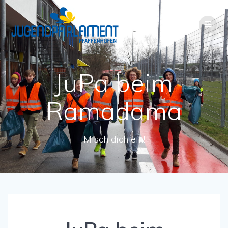
JuPa beim
Ramadama
Misch dich ein!