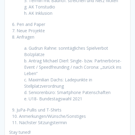
5: Termin mit Bauhof: streichen und Netz flicken
g. AK Tonstudio
h. AK Inklusion
6. Pen and Paper
7. Neue Projekte
8. Anfragen
a. Gudrun Rahne: sonntägliches Spielverbot
Bolzplätze
b. Antrag Michael Dierl: Single- bzw. Partnerbörse-
Event / Speedfreunding / nach Corona: „zurück ins
Leben“
c. Maximilian Dachs: Ladepunkte in
Stellplatzverordnung
d. Seniorenbüro: Smartphone Patenschaften
e. U18- Bundestagswahl 2021
9. JuPa-Pullis und T-Shirts
10. Anmerkungen/Wünsche/Sonstiges
11. Nächster Sitzungstermin
Stay tuned!