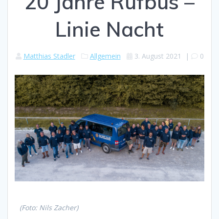
20 Jahre Rufbus –
Linie Nacht
Matthias Stadler
Allgemein
3. August 2021
|
0
(Foto: Nils Zacher)