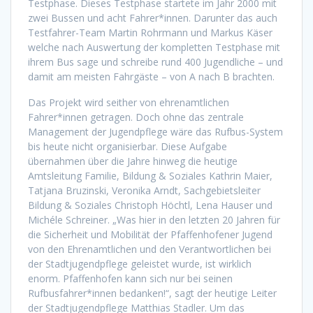
Testphase. Dieses Testphase startete im Jahr 2000 mit
zwei Bussen und acht Fahrer*innen. Darunter das auch
Testfahrer-Team Martin Rohrmann und Markus Käser
welche nach Auswertung der kompletten Testphase mit
ihrem Bus sage und schreibe rund 400 Jugendliche – und
damit am meisten Fahrgäste – von A nach B brachten.
Das Projekt wird seither von ehrenamtlichen
Fahrer*innen getragen. Doch ohne das zentrale
Management der Jugendpflege wäre das Rufbus-System
bis heute nicht organisierbar. Diese Aufgabe
übernahmen über die Jahre hinweg die heutige
Amtsleitung Familie, Bildung & Soziales Kathrin Maier,
Tatjana Bruzinski, Veronika Arndt, Sachgebietsleiter
Bildung & Soziales Christoph Höchtl, Lena Hauser und
Michéle Schreiner.
„Was hier in den letzten 20 Jahren für
die Sicherheit und Mobilität der Pfaffenhofener Jugend
von den Ehrenamtlichen und den Verantwortlichen bei
der Stadtjugendpflege geleistet wurde, ist wirklich
enorm. Pfaffenhofen kann sich nur bei seinen
Rufbusfahrer*innen bedanken!“, sagt der heutige Leiter
der Stadtjugendpflege Matthias Stadler. Um das