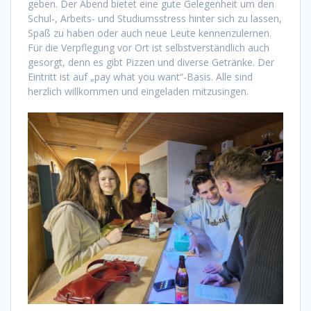
geben. Der Abend bietet eine gute Gelegenheit um den
Schul-, Arbeits- und Studiumsstress hinter sich zu lassen,
Spaß zu haben oder auch neue Leute kennenzulernen.
Für die Verpflegung vor Ort ist selbstverständlich auch
gesorgt, denn es gibt Pizzen und diverse Getränke. Der
Eintritt ist auf „pay what you want“-Basis. Alle sind
herzlich willkommen und eingeladen mitzusingen.