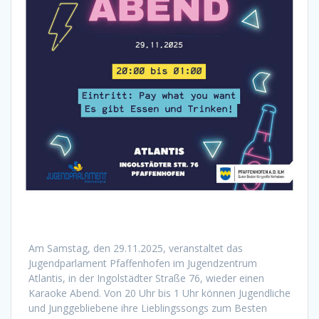
Am Samstag, den 29.11.2025, veranstaltet das
Jugendparlament Pfaffenhofen im Jugendzentrum
Atlantis, in der Ingolstädter Straße 76, wieder einen
Karaoke Abend. Von 20 Uhr bis 1 Uhr können Jugendliche
und Junggebliebene ihre Lieblingssongs zum Besten