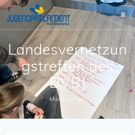
Landesvernetzun
gstreffen des
DVBJ
Misch dich ein!