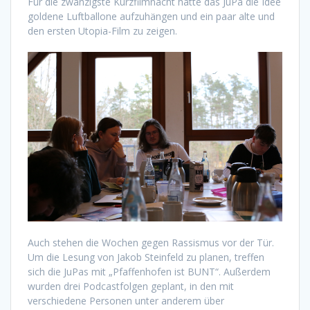
Für die zwanzigste Kurzfilmnacht hatte das JuPa die Idee
goldene Luftballone aufzuhängen und ein paar alte und
den ersten Utopia-Film zu zeigen.
Auch stehen die Wochen gegen Rassismus vor der Tür.
Um die Lesung von Jakob Steinfeld zu planen, treffen
sich die JuPas mit „Pfaffenhofen ist BUNT“. Außerdem
wurden drei Podcastfolgen geplant, in den mit
verschiedene Personen unter anderem über