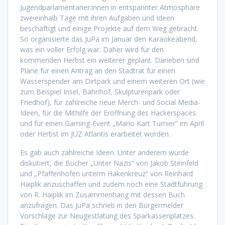
Jugendparlamentarier:innen in entspannter Atmosphäre
zweieinhalb Tage mit ihren Aufgaben und Ideen
beschäftigt und einige Projekte auf dem Weg gebracht.
So organisierte das JuPa im Januar den Karaokeabend,
was ein voller Erfolg war. Daher wird für den
kommenden Herbst ein weiterer geplant. Daneben sind
Pläne für einen Antrag an den Stadtrat für einen
Wasserspender am Dirtpark und einem weiteren Ort (wie
zum Beispiel Insel, Bahnhof, Skulpturenpark oder
Friedhof), für zahlreiche neue Merch- und Social Media-
Ideen, für die Mithilfe der Eröffnung des Hackerspaces
und für einen Gaming-Event „Mario Kart Turnier“ im April
oder Herbst im JUZ Atlantis erarbeitet worden.
Es gab auch zahlreiche Ideen. Unter anderem wurde
diskutiert, die Bücher „Unter Nazis“ von Jakob Steinfeld
und „Pfaffenhofen unterm Hakenkreuz“ von Reinhard
Haiplik anzuschaffen und zudem noch eine Stadtführung
von R. Haiplik im Zusammenhang mit dessen Buch
anzufragen. Das JuPa schrieb in den Bürgermelder
Vorschläge zur Neugestlatung des Sparkassenplatzes.