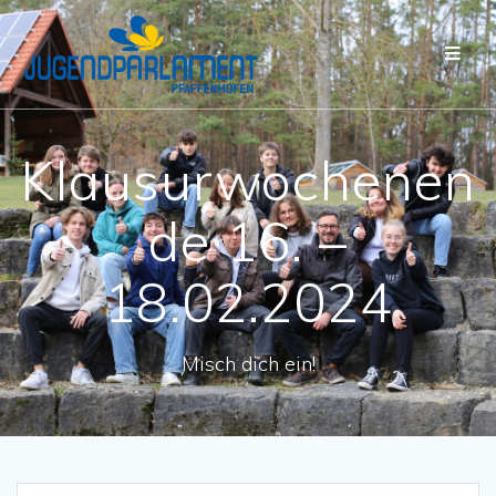
Klausurwochenen
de 16. –
18.02.2024
Misch dich ein!