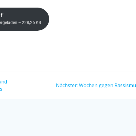
f”
ergeladen – 228,26 KB
und
Nächster:
Wochen gegen Rassismu
s