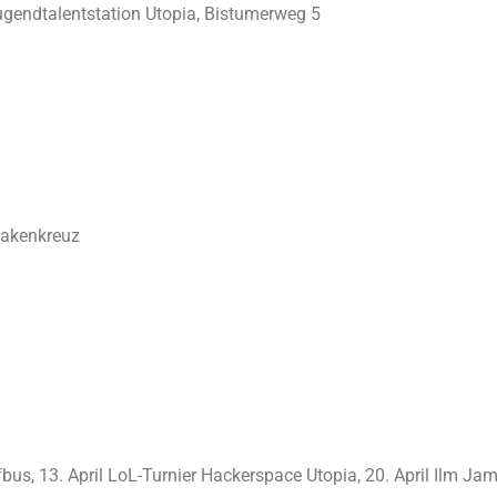
ugendtalentstation Utopia, Bistumerweg 5
Hakenkreuz
us, 13. April LoL-Turnier Hackerspace Utopia, 20. April Ilm Ja